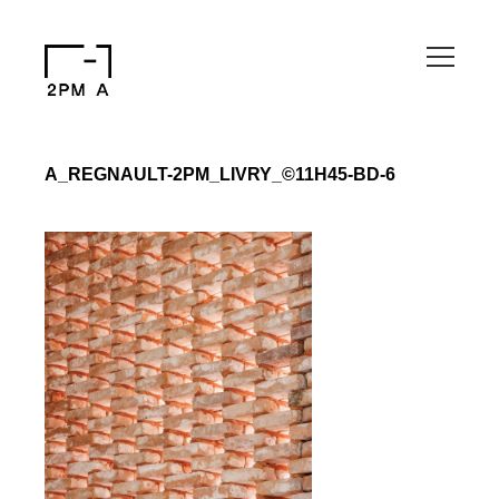
A_REGNAULT-2PM_LIVRY_©11H45-BD-6